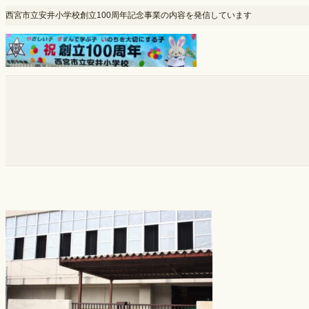
内
西宮市立安井小学校創立100周年記念事業の内容を発信しています
容
を
ス
キ
ッ
プ