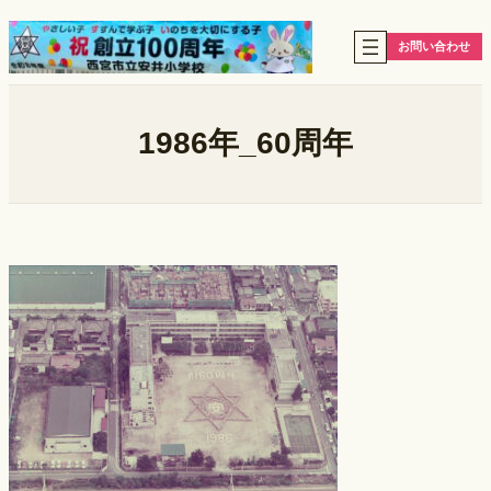
内
容
お問い合わせ
を
ス
キ
ッ
1986年_60周年
プ