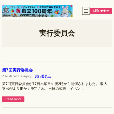
内
容
お問い合わせ
を
ス
キ
ッ
実行委員会
プ
第7回実行委員会
Category :
実行委員会
2026-07-20
第7回実行委員会が17日木曜日午後2時から開催されました。 収入、
支出がより細かく決定され、当日の式典、イベン…
Read more