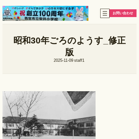
内
容
お問い合わせ
を
ス
キ
ッ
昭和30年ごろのようす_修正
プ
版
2025-11-09
staff1